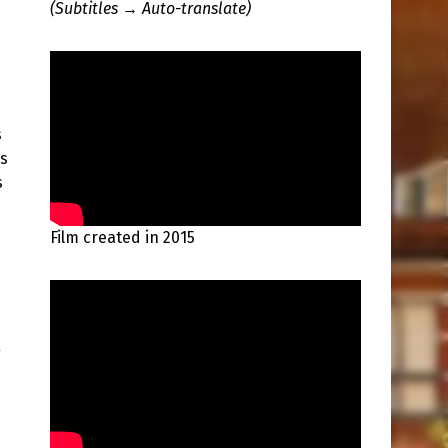
(Subtitles → Auto-translate)
s
as
s
Film created in 2015
g